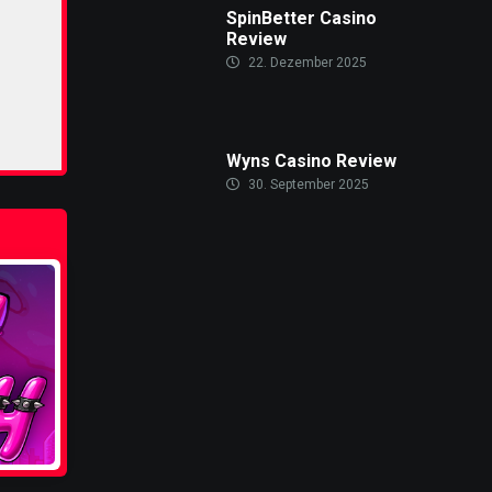
SpinBetter Casino
Review
22. Dezember 2025
Wyns Casino Review
30. September 2025