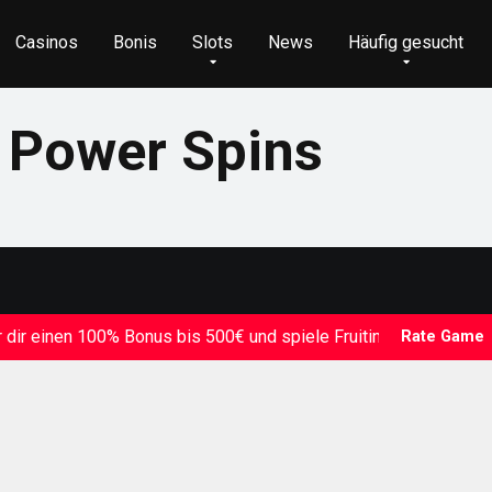
Casinos
Bonis
Slots
News
Häufig gesucht
d Power Spins
nen 100% Bonus bis 500€ und spiele Fruitinator Wild Power Spin
Rate Game