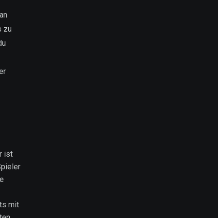
 an
s zu
du
er
 ist
pieler
le
ts mit
ten