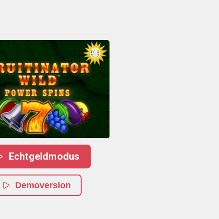
Echtgeldmodus
Demoversion