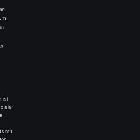
 an
s zu
du
er
 ist
pieler
le
ts mit
ten