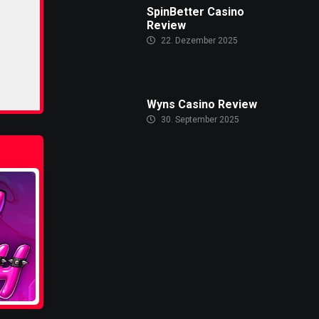
SpinBetter Casino
Review
22. Dezember 2025
Wyns Casino Review
30. September 2025