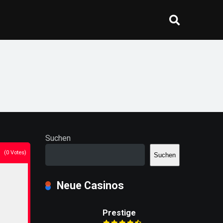
Suchen
(
0
Votes)
Suchen
Neue Casinos
Prestige