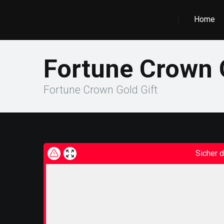
Home
Fortune Crown 
Fortune Crown Gold Gift
Sicher dir ein