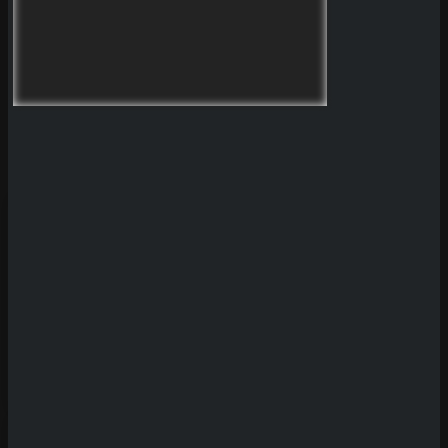
Sicher dir einen 100% Bonus bis 500€ und sp
Try Our Featured Games