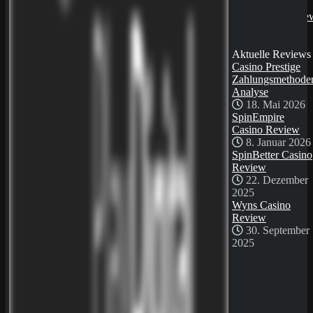
2025
Wyns Casino Revie
30. September
2025
Aktuelle Reviews
Casino Prestige
Zahlungsmethode
Analyse
18. Mai 2026
SpinEmpire
Casino Review
8. Januar 2026
SpinBetter Casino
Review
22. Dezember
2025
Wyns Casino
Review
30. September
2025