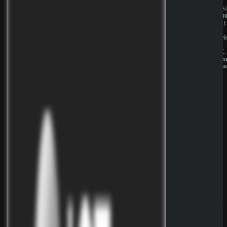
JAHRESUMSATZ:
JAHRES
1.000.000€
1.000.00
BESITZER:
BESITZE
Liernin
Liernin
Enterprises
Enterpri
LTD
LTD
LIZENZ:
LIZENZ:
Komoren
Komore
(Anjouan)
(Anjoua
Neueste
Beiträge
Casino
Prestige
Zahlungs
methoden
Analyse
SpinEmpir
e Casino
Review