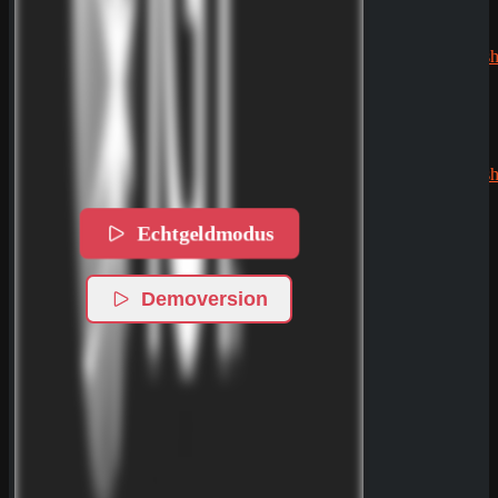
Silizi
zu
CryptoRush
200% bis
zu 2.500€
Robert99
zu
CryptoRush
200% bis
zu 2.500€
Echtgeldmodus
News
Demoversion
Casino Prestige
Zahlungsmethoden
Analyse
18. Mai 2026
SpinEmpire Casino
Review
8. Januar 2026
SpinBetter Casino
Review
22. Dezember