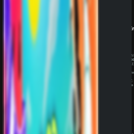
Prestige
SpinE
BESITZER:
JAHRES
Aurevia
10.000.0
IT
BESITZE
Group
GBL
LIZENZ:
Solution
Curacao
N.V.
LIZENZ:
Curacao