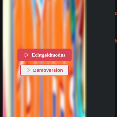
Silizi
zu
CryptoRush
200% bis
zu 2.500€
Robert99
zu
CryptoRush
200% bis
zu 2.500€
Echtgeldmodus
News
Demoversion
Casino Prestige
Zahlungsmethoden
Analyse
18. Mai 2026
SpinEmpire Casino
Review
8. Januar 2026
SpinBetter Casino
Review
22. Dezember