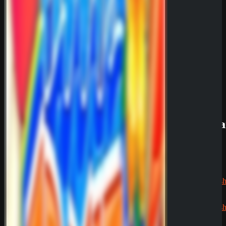
SpinBetter
Casino
Review
Wyns
Casino
Review
QuickWin
Casino
Review
Neueste
Kommenta
Alex
zu
Dazard
rami
zu
CryptoRus
Jens
zu
CryptoRush
200% bis
zu 2.500€