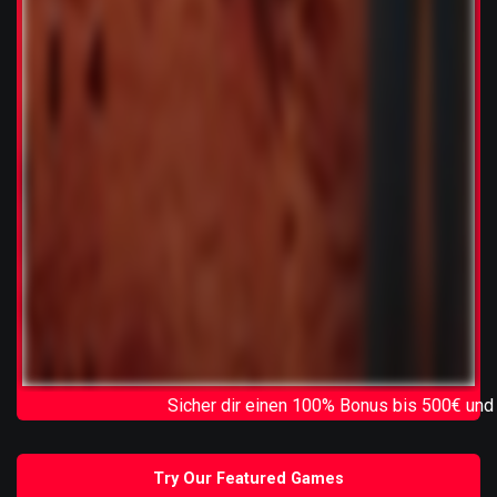
Sicher dir einen 100% Bonus bis 500€ und spiele Far We
Try Our Featured Games