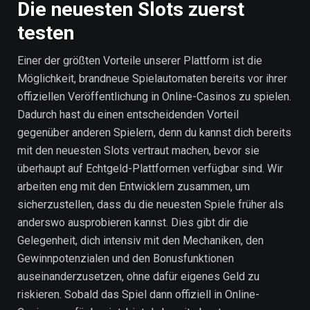
Die neuesten Slots zuerst
testen
Einer der größten Vorteile unserer Plattform ist die
Möglichkeit, brandneue Spielautomaten bereits vor ihrer
offiziellen Veröffentlichung in Online-Casinos zu spielen.
Dadurch hast du einen entscheidenden Vorteil
gegenüber anderen Spielern, denn du kannst dich bereits
mit den neuesten Slots vertraut machen, bevor sie
überhaupt auf Echtgeld-Plattformen verfügbar sind. Wir
arbeiten eng mit den Entwicklern zusammen, um
sicherzustellen, dass du die neuesten Spiele früher als
anderswo ausprobieren kannst. Dies gibt dir die
Gelegenheit, dich intensiv mit den Mechaniken, den
Gewinnpotenzialen und den Bonusfunktionen
auseinanderzusetzen, ohne dafür eigenes Geld zu
riskieren. Sobald das Spiel dann offiziell in Online-