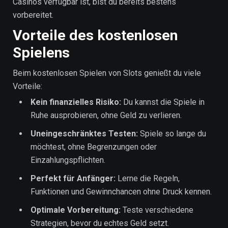
Casinos verfügbar ist, bist du bereits bestens
vorbereitet.
Vorteile des kostenlosen
Spielens
Beim kostenlosen Spielen von Slots genießt du viele
Vorteile:
Kein finanzielles Risiko:
Du kannst die Spiele in
Ruhe ausprobieren, ohne Geld zu verlieren.
Uneingeschränktes Testen:
Spiele so lange du
möchtest, ohne Begrenzungen oder
Einzahlungspflichten.
Perfekt für Anfänger:
Lerne die Regeln,
Funktionen und Gewinnchancen ohne Druck kennen.
Optimale Vorbereitung:
Teste verschiedene
Strategien, bevor du echtes Geld setzt.