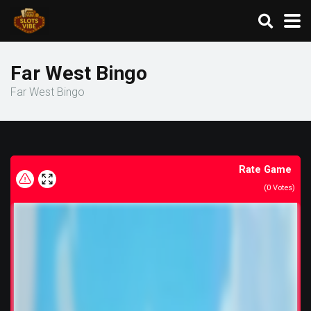
Far West Bingo
Far West Bingo
Rate Game
(
0
Votes)