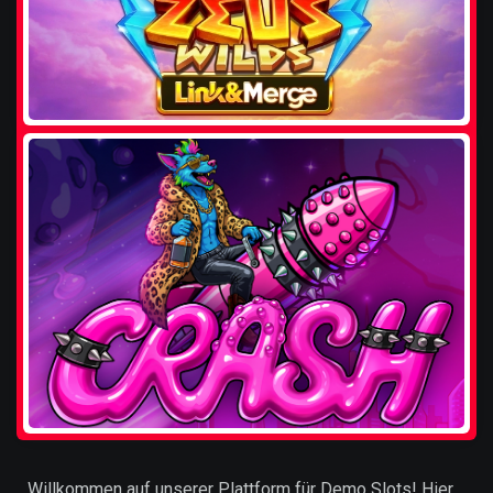
Willkommen auf unserer Plattform für Demo Slots! Hier