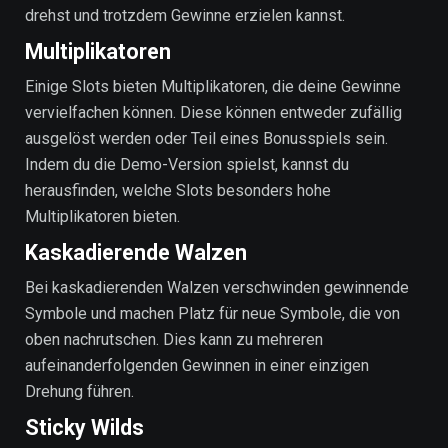
drehst und trotzdem Gewinne erzielen kannst.
Multiplikatoren
Einige Slots bieten Multiplikatoren, die deine Gewinne
vervielfachen können. Diese können entweder zufällig
ausgelöst werden oder Teil eines Bonusspiels sein.
Indem du die Demo-Version spielst, kannst du
herausfinden, welche Slots besonders hohe
Multiplikatoren bieten.
Kaskadierende Walzen
Bei kaskadierenden Walzen verschwinden gewinnende
Symbole und machen Platz für neue Symbole, die von
oben nachrutschen. Dies kann zu mehreren
aufeinanderfolgenden Gewinnen in einer einzigen
Drehung führen.
Sticky Wilds