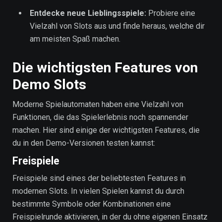
Entdecke neue Lieblingsspiele:
Probiere eine
Vielzahl von Slots aus und finde heraus, welche dir
am meisten Spaß machen.
Die wichtigsten Features von
Demo Slots
Moderne Spielautomaten haben eine Vielzahl von
Funktionen, die das Spielerlebnis noch spannender
machen. Hier sind einige der wichtigsten Features, die
du in den Demo-Versionen testen kannst:
Freispiele
Freispiele sind eines der beliebtesten Features in
modernen Slots. In vielen Spielen kannst du durch
bestimmte Symbole oder Kombinationen eine
Freispielrunde aktivieren, in der du ohne eigenen Einsatz