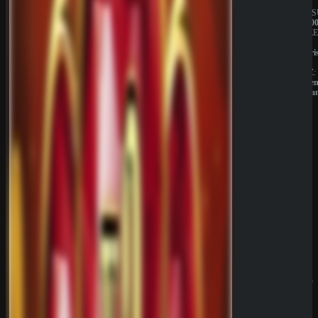
JAHRESUMSATZ:
JAHRES
1.000.000€
1.000.00
BESITZER:
BESITZE
Liernin
Liernin
Enterprises
Enterpri
LTD
LTD
LIZENZ:
LIZENZ:
Komoren
Komore
(Anjouan)
(Anjoua
Neueste
Beiträge
Casino
Prestige
Zahlungs
methoden
Analyse
SpinEmpir
e Casino
Review