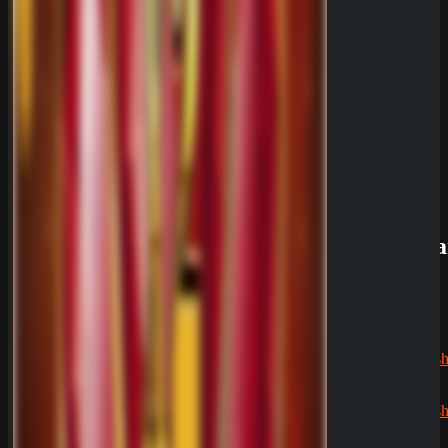
SpinBetter
Casino
Review
Wyns
Casino
Review
QuickWin
Casino
Review
Neueste
Kommenta
Alex
zu
Dazard
rami
zu
CryptoRus
Jens
zu
CryptoRush
200% bis
zu 2.500€