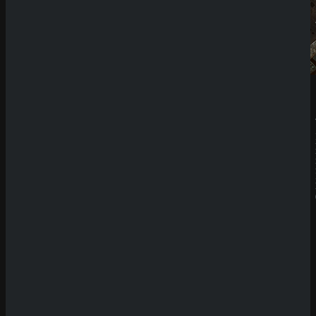
Neueste
Beiträge
Casino
Prestige