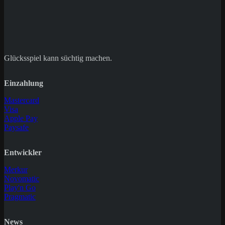
Glücksspiel kann süchtig machen.
Einzahlung
Mastercard
Visa
Apple Pay
Paysafe
Entwickler
Merkur
Novomatic
Play'n Go
Pragmatic
News