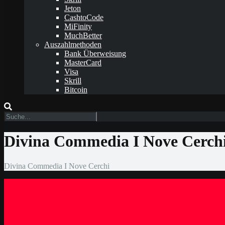
Jeton
CashtoCode
MiFinity
MuchBetter
Auszahlmethoden
Bank Überweisung
MasterCard
Visa
Skrill
Bitcoin
Divina Commedia I Nove Cerch
Divina Commedia I Nove Cerchi