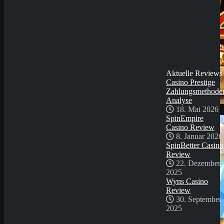
8. Januar 2026
SpinBetter Casino
Review
22. Dezember
2025
Wyns Casino Revie
30. September
2025
Aktuelle Reviews
Casino Prestige
Zahlungsmethode
Analyse
18. Mai 2026
Demo Spiel
SpinEmpire
Casino Review
8. Januar 2026
SpinBetter Casino
Review
22. Dezember
2025
Wyns Casino
Review
30. September
2025