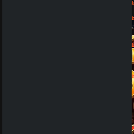
CryptoRus
Sicher dir einen 100% Bonus bis 500€ und spiele
Diamond Blitz 3
Jens
zu
Try Our Featured Games
CryptoRush
200% bis
zu 2.500€
Silizi
zu
CryptoRush
200% bis
zu 2.500€
Robert99
zu
CryptoRush
200% bis
zu 2.500€
News
Casino Prestige
Zahlungsmethoden
Analyse
18. Mai 2026
SpinEmpire Casino
Review