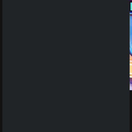
Neueste
Beiträge
Casino
Prestige