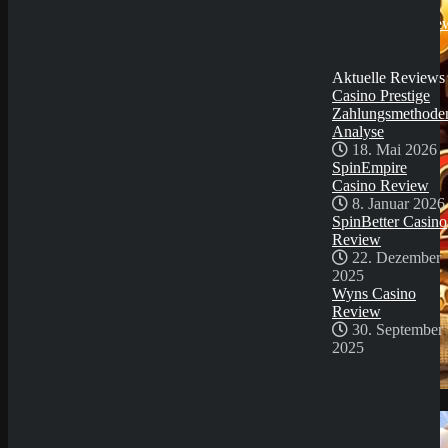
2025
Wyns Casino Revie
30. September
2025
Aktuelle Reviews
Casino Prestige
Zahlungsmethode
Analyse
18. Mai 2026
SpinEmpire
Casino Review
8. Januar 2026
SpinBetter Casino
Review
22. Dezember
2025
Wyns Casino
Review
30. September
2025
Demo Spiel