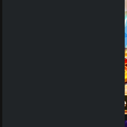
Demo Spiel