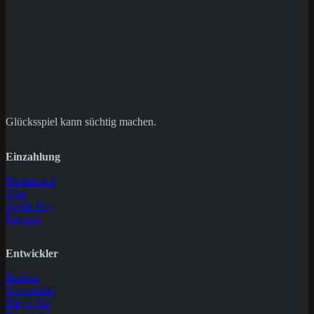
browser for the next time I comment.
Glücksspiel kann süchtig machen.
Einzahlung
Mastercard
Visa
Apple Pay
Paysafe
Entwickler
Merkur
Novomatic
Play'n Go