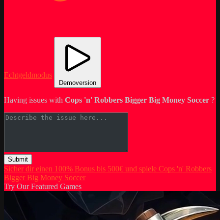
Echtgeldmodus
Demoversion
Having issues with
Cops 'n' Robbers Bigger Big Money Soccer
?
Submit
Sicher dir einen 100% Bonus bis 500€ und spiele Cops 'n' Robbers
Bigger Big Money Soccer
Try Our Featured Games