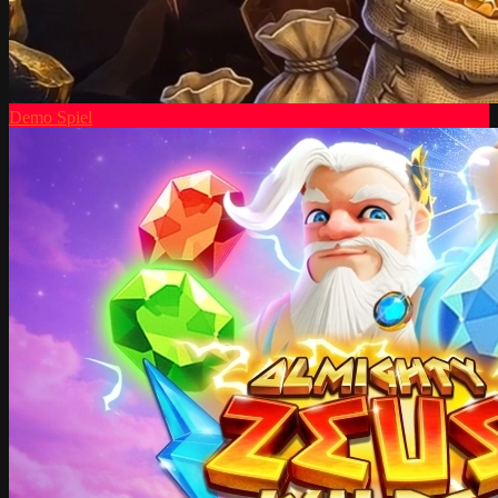
Demo Spiel