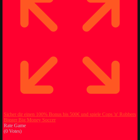
Sicher dir einen 100% Bonus bis 500€ und spiele Cops 'n' Robbers
Bigger Big Money Soccer
Rate Game
(
0
Votes)