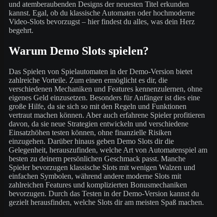
und atemberaubenden Designs der neuesten Titel erkunden
kannst. Egal, ob du klassische Automaten oder hochmoderne
Video-Slots bevorzugst – hier findest du alles, was dein Herz
begehrt.
Warum Demo Slots spielen?
Das Spielen von Spielautomaten in der Demo-Version bietet
zahlreiche Vorteile. Zum einen ermöglicht es dir, die
verschiedenen Mechaniken und Features kennenzulernen, ohne
eigenes Geld einzusetzen. Besonders für Anfänger ist dies eine
große Hilfe, da sie sich so mit den Regeln und Funktionen
vertraut machen können. Aber auch erfahrene Spieler profitieren
davon, da sie neue Strategien entwickeln und verschiedene
Einsatzhöhen testen können, ohne finanzielle Risiken
einzugehen. Darüber hinaus geben Demo Slots dir die
Gelegenheit, herauszufinden, welche Art von Automatenspiel am
besten zu deinem persönlichen Geschmack passt. Manche
Spieler bevorzugen klassische Slots mit wenigen Walzen und
einfachen Symbolen, während andere moderne Slots mit
zahlreichen Features und komplizierten Bonusmechaniken
bevorzugen. Durch das Testen in der Demo-Version kannst du
gezielt herausfinden, welche Slots dir am meisten Spaß machen.