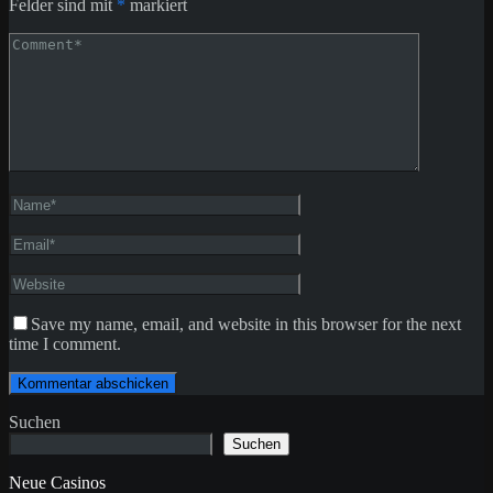
Felder sind mit
*
markiert
Save my name, email, and website in this browser for the next
time I comment.
Suchen
Suchen
Neue Casinos