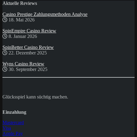
Aktuelle Reviews
Casino Prestige Zahlungsmethoden Analyse
18. Mai 2026
SpinEmpire Casino Review
8. Januar 2026
SpinBetter Casino Review
22. Dezember 2025
Wyns Casino Review
30. September 2025
Glücksspiel kann süchtig machen.
Einzahlung
Mastercard
Visa
Apple Pay