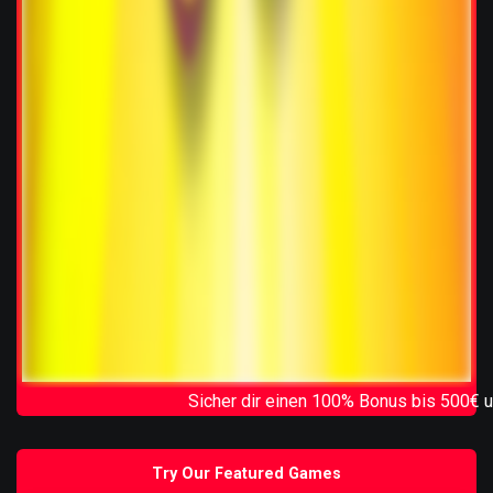
Sicher dir einen 100% Bonus bis 500€ und spiele Clov
Try Our Featured Games