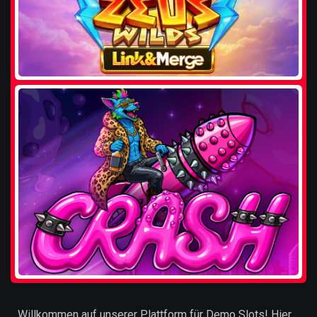
Willkommen auf unserer Plattform für Demo Slots! Hier