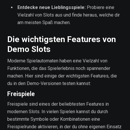
Entdecke neue Lieblingsspiele:
Probiere eine
Vielzahl von Slots aus und finde heraus, welche dir
am meisten Spaß machen.
Die wichtigsten Features von
Demo Slots
Moderne Spielautomaten haben eine Vielzahl von
Funktionen, die das Spielerlebnis noch spannender
machen. Hier sind einige der wichtigsten Features, die
du in den Demo-Versionen testen kannst:
Freispiele
Freispiele sind eines der beliebtesten Features in
modernen Slots. In vielen Spielen kannst du durch
bestimmte Symbole oder Kombinationen eine
Freispielrunde aktivieren, in der du ohne eigenen Einsatz