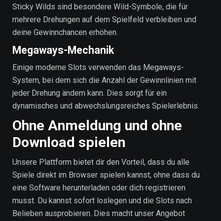
Sticky Wilds sind besondere Wild-Symbole, die für
mehrere Drehungen auf dem Spielfeld verbleiben und
deine Gewinnchancen erhöhen.
Megaways-Mechanik
Einige moderne Slots verwenden das Megaways-
System, bei dem sich die Anzahl der Gewinnlinien mit
jeder Drehung ändern kann. Dies sorgt für ein
dynamisches und abwechslungsreiches Spielerlebnis.
Ohne Anmeldung und ohne
Download spielen
Unsere Plattform bietet dir den Vorteil, dass du alle
Spiele direkt im Browser spielen kannst, ohne dass du
eine Software herunterladen oder dich registrieren
musst. Du kannst sofort loslegen und die Slots nach
Belieben ausprobieren. Dies macht unser Angebot