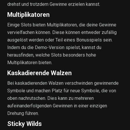
drehst und trotzdem Gewinne erzielen kannst.
Multiplikatoren
Einige Slots bieten Multiplikatoren, die deine Gewinne
vervielfachen können. Diese können entweder zufällig
ausgelöst werden oder Teil eines Bonusspiels sein.
Indem du die Demo-Version spielst, kannst du
herausfinden, welche Slots besonders hohe
Multiplikatoren bieten.
Kaskadierende Walzen
Bei kaskadierenden Walzen verschwinden gewinnende
Symbole und machen Platz für neue Symbole, die von
oben nachrutschen. Dies kann zu mehreren
aufeinanderfolgenden Gewinnen in einer einzigen
Drehung führen.
Sticky Wilds