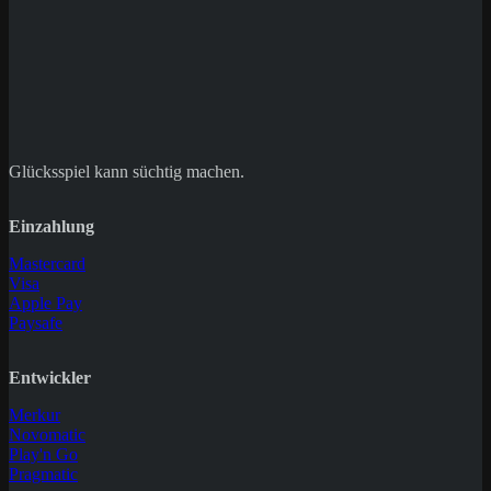
Save my name, email, and website in this
browser for the next time I comment.
Glücksspiel kann süchtig machen.
Einzahlung
Mastercard
Visa
Apple Pay
Paysafe
Entwickler
Merkur
Novomatic
Play'n Go
Pragmatic