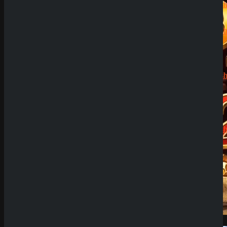
CryptoRus
Jens
zu
CryptoRush
200% bis
zu 2.500€
Silizi
zu
CryptoRush
200% bis
zu 2.500€
Robert99
zu
CryptoRush
200% bis
zu 2.500€
News
Casino Prestige
Zahlungsmethoden
Analyse
18. Mai 2026
SpinEmpire Casino
Review
Demo Spiel