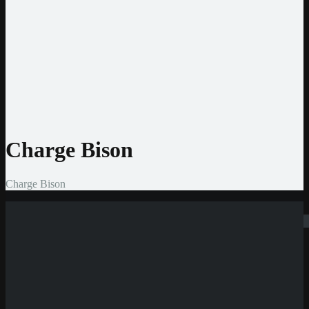
Jeton
CashtoCode
MiFinity
MuchBetter
Auszahlmethoden
Bank Überweisung
MasterCard
Visa
Skrill
Bitcoin
Charge Bison
Charge Bison
Suchen
Neue Casinos