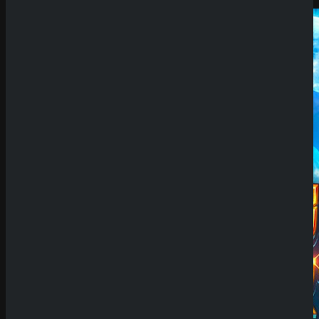
Demo Spiel