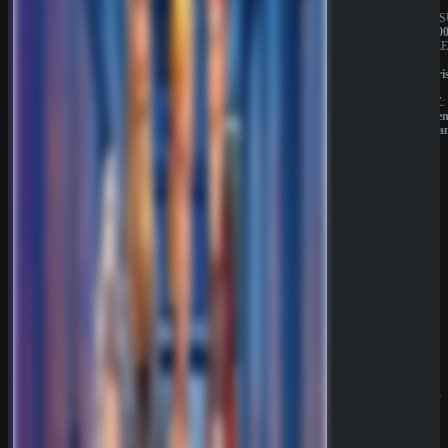
JAHRESUMSATZ:
JAHRES
1.000.000€
1.000.00
BESITZER:
BESITZE
Liernin
Liernin
Enterprises
Enterpri
LTD
LTD
LIZENZ:
LIZENZ:
Komoren
Komore
(Anjouan)
(Anjoua
Neueste
Beiträge
Casino
Prestige
Zahlungs
methoden
Analyse
SpinEmpir
e Casino
Review