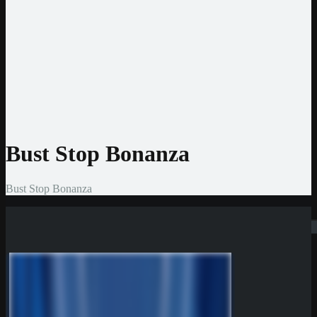
Jeton
CashtoCode
MiFinity
MuchBetter
Auszahlmethoden
Bank Überweisung
MasterCard
Visa
Skrill
Bitcoin
Bust Stop Bonanza
Bust Stop Bonanza
Suchen
Rate Game
(
0
Votes)
Neue Casinos