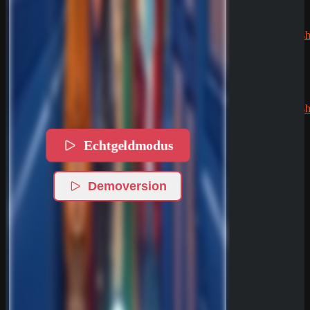
Silizi
zu
CryptoRush
200% bis
zu 2.500€
Robert99
zu
CryptoRush
200% bis
zu 2.500€
Echtgeldmodus
News
Demoversion
Casino Prestige
Zahlungsmethoden
Analyse
18. Mai 2026
SpinEmpire Casino
Review
8. Januar 2026
SpinBetter Casino
Review
22. Dezember