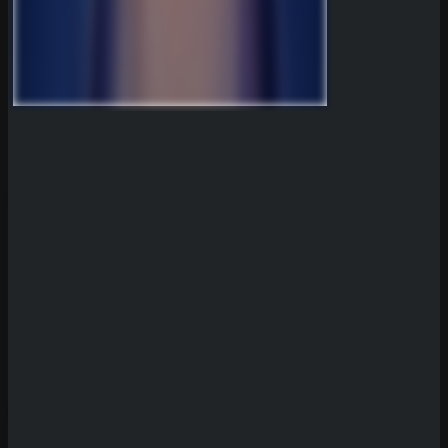
Sicher dir einen 100% Bonus bis 500€ und spiel
Try Our Featured Games