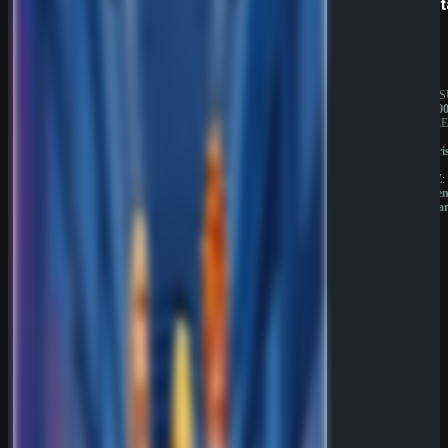
SpinBetter
Betist
JAHRESUMSATZ:
JAHRES
20.000.000€
1.000.00
BESITZER:
BESITZE
Sprut
Liernin
Group
Enterpri
B.V.
LTD
LIZENZ:
LIZENZ:
Curacao
Komore
(Anjoua
QuickWin
Wyns