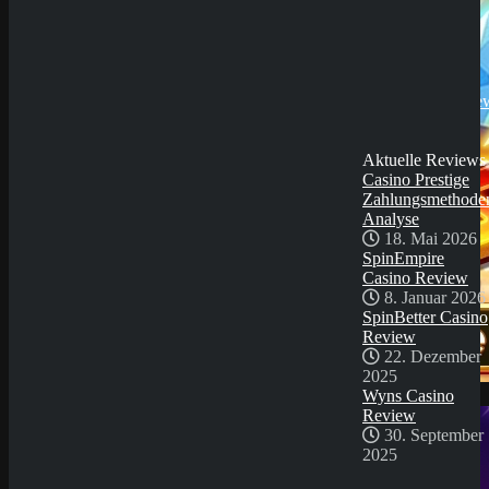
8. Januar 2026
SpinBetter Casino
Review
22. Dezember
2025
Wyns Casino Revie
30. September
2025
Aktuelle Reviews
Casino Prestige
Zahlungsmethode
Analyse
18. Mai 2026
SpinEmpire
Casino Review
8. Januar 2026
SpinBetter Casino
Review
22. Dezember
2025
Wyns Casino
Demo Spiel
Review
30. September
2025