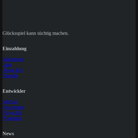
Glücksspiel kann süchtig machen.
Einzahlung
Mastercard
Visa
Apple Pay
Paysafe
Entwickler
Merkur
Novomatic
Play'n Go
Pragmatic
News