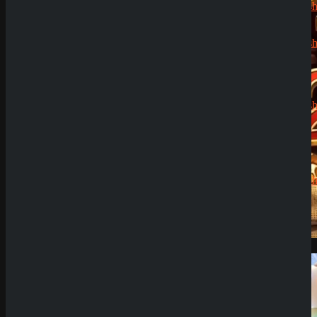
CryptoRus
Jens
zu
CryptoRush
200% bis
zu 2.500€
Silizi
zu
CryptoRush
200% bis
zu 2.500€
Robert99
zu
CryptoRush
200% bis
zu 2.500€
News
Casino Prestige
Demo Spiel
Zahlungsmethoden
Analyse
18. Mai 2026
SpinEmpire Casino
Review