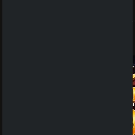
Zahlungs
methoden
Analyse
SpinEmpir
e Casino
Review
Submit
SpinBetter
Sicher dir einen 100% Bonus bis 500€ und spiele
Casino
Brazilian Mask Fire
Review
Try Our Featured Games
Wyns
Casino
Review
QuickWin
Casino
Review
Neueste
Kommenta
Alex
zu
Dazard
rami
zu