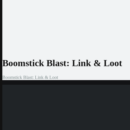
Aus
Boomstick Blast: Link & Loot
Boomstick Blast: Link & Loot