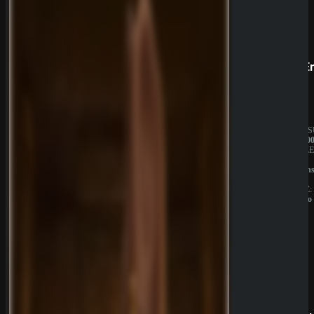
Prestige
SpinE
BESITZER:
JAHRES
Aurevia
10.000.0
IT
BESITZE
Group
GBL
LIZENZ:
Solution
Curacao
N.V.
LIZENZ:
Curacao