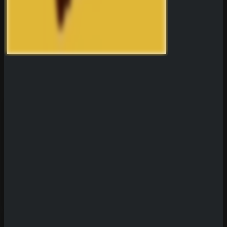
Sicher dir einen 100% Bonus bis 500€ und spiel
Try Our Featured Games