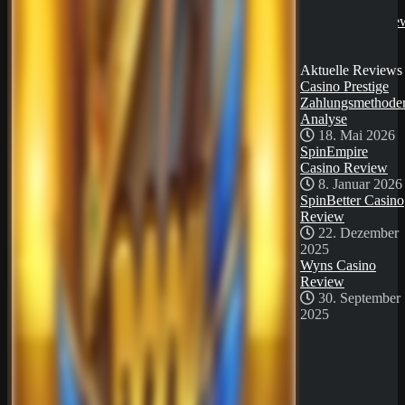
2025
Wyns Casino Revie
30. September
2025
Aktuelle Reviews
Casino Prestige
Zahlungsmethode
Analyse
18. Mai 2026
SpinEmpire
Casino Review
8. Januar 2026
SpinBetter Casino
Review
22. Dezember
2025
Wyns Casino
Review
30. September
2025