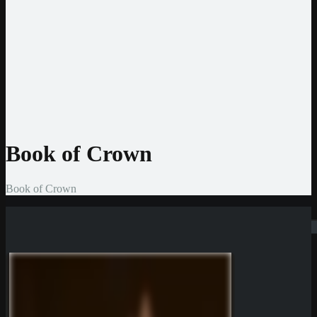
Jeton
CashtoCode
MiFinity
MuchBetter
Auszahlmethoden
Bank Überweisung
MasterCard
Visa
Skrill
Bitcoin
Book of Crown
Book of Crown
Suchen
Rate Game
(
0
Votes)
Neue Casinos