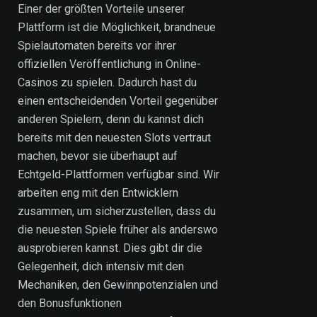
Einer der größten Vorteile unserer
Plattform ist die Möglichkeit, brandneue
Spielautomaten bereits vor ihrer
offiziellen Veröffentlichung in Online-
Casinos zu spielen. Dadurch hast du
einen entscheidenden Vorteil gegenüber
anderen Spielern, denn du kannst dich
bereits mit den neuesten Slots vertraut
machen, bevor sie überhaupt auf
Echtgeld-Plattformen verfügbar sind. Wir
arbeiten eng mit den Entwicklern
zusammen, um sicherzustellen, dass du
die neuesten Spiele früher als anderswo
ausprobieren kannst. Dies gibt dir die
Gelegenheit, dich intensiv mit den
Mechaniken, den Gewinnpotenzialen und
den Bonusfunktionen