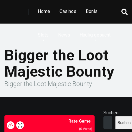
Home
Casinos
Bonis
Slots
News
Häufig gesucht
Bigger the Loot
Majestic Bounty
Bigger the Loot Majestic Bounty
Suchen
Rate Game
Suchen
(
0
Votes)