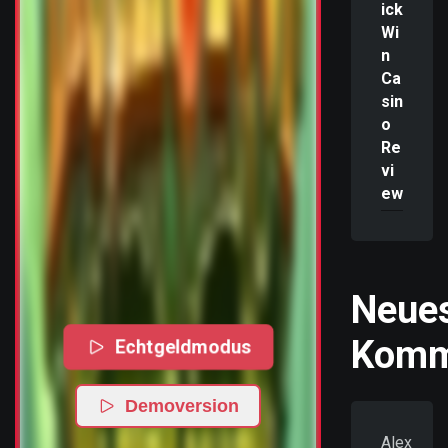
ick
Wi
n
Ca
sin
o
Re
vi
ew
Neue
Komm
Echtgeldmodus
Demoversion
Alex