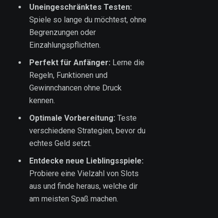
Uneingeschränktes Testen:
Spiele so lange du möchtest, ohne
Begrenzungen oder
Einzahlungspflichten.
Perfekt für Anfänger:
Lerne die
Regeln, Funktionen und
Gewinnchancen ohne Druck
kennen.
Optimale Vorbereitung:
Teste
verschiedene Strategien, bevor du
echtes Geld setzt.
Entdecke neue Lieblingsspiele:
Probiere eine Vielzahl von Slots
aus und finde heraus, welche dir
am meisten Spaß machen.