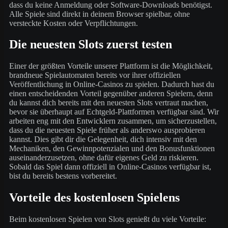
dass du keine Anmeldung oder Software-Downloads benötigst.
Alle Spiele sind direkt in deinem Browser spielbar, ohne
versteckte Kosten oder Verpflichtungen.
Die neuesten Slots zuerst testen
Einer der größten Vorteile unserer Plattform ist die Möglichkeit,
brandneue Spielautomaten bereits vor ihrer offiziellen
Veröffentlichung in Online-Casinos zu spielen. Dadurch hast du
einen entscheidenden Vorteil gegenüber anderen Spielern, denn
du kannst dich bereits mit den neuesten Slots vertraut machen,
bevor sie überhaupt auf Echtgeld-Plattformen verfügbar sind. Wir
arbeiten eng mit den Entwicklern zusammen, um sicherzustellen,
dass du die neuesten Spiele früher als anderswo ausprobieren
kannst. Dies gibt dir die Gelegenheit, dich intensiv mit den
Mechaniken, den Gewinnpotenzialen und den Bonusfunktionen
auseinanderzusetzen, ohne dafür eigenes Geld zu riskieren.
Sobald das Spiel dann offiziell in Online-Casinos verfügbar ist,
bist du bereits bestens vorbereitet.
Vorteile des kostenlosen Spielens
Beim kostenlosen Spielen von Slots genießt du viele Vorteile: