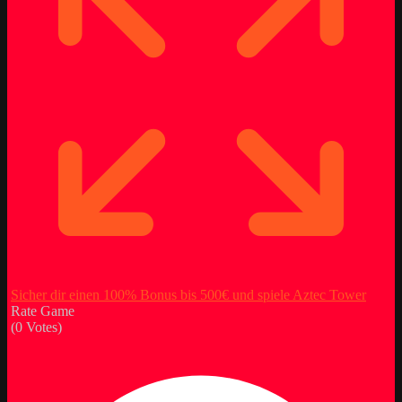
Sicher dir einen 100% Bonus bis 500€ und spiele Aztec Tower
Rate Game
(
0
Votes)