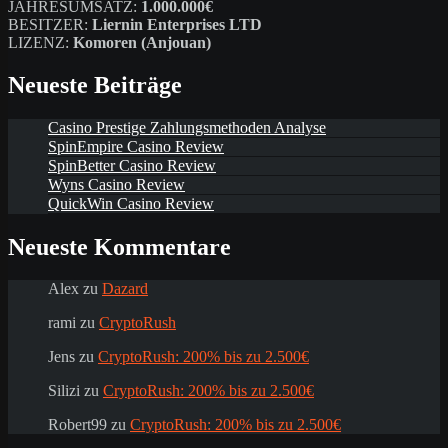
JAHRESUMSATZ:
1.000.000€
BESITZER:
Liernin Enterprises LTD
LIZENZ:
Komoren (Anjouan)
Neueste Beiträge
Casino Prestige Zahlungsmethoden Analyse
SpinEmpire Casino Review
SpinBetter Casino Review
Wyns Casino Review
QuickWin Casino Review
Neueste Kommentare
Alex
zu
Dazard
rami
zu
CryptoRush
Jens
zu
CryptoRush: 200% bis zu 2.500€
Silizi
zu
CryptoRush: 200% bis zu 2.500€
Robert99
zu
CryptoRush: 200% bis zu 2.500€