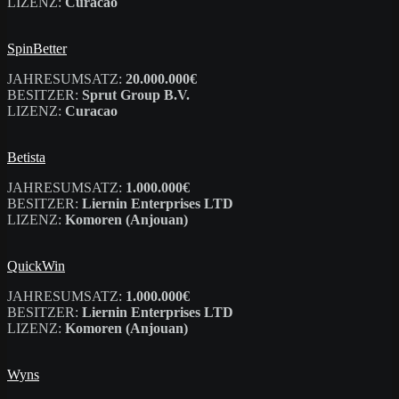
LIZENZ:
Curacao
SpinBetter
JAHRESUMSATZ:
20.000.000€
BESITZER:
Sprut Group B.V.
LIZENZ:
Curacao
Betista
JAHRESUMSATZ:
1.000.000€
BESITZER:
Liernin Enterprises LTD
LIZENZ:
Komoren (Anjouan)
QuickWin
JAHRESUMSATZ:
1.000.000€
BESITZER:
Liernin Enterprises LTD
LIZENZ:
Komoren (Anjouan)
Wyns