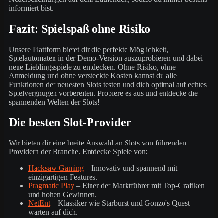
informiert bist.
Fazit: Spielspaß ohne Risiko
Unsere Plattform bietet dir die perfekte Möglichkeit,
Spielautomaten in der Demo-Version auszuprobieren und dabei
neue Lieblingsspiele zu entdecken. Ohne Risiko, ohne
Anmeldung und ohne versteckte Kosten kannst du alle
Funktionen der neuesten Slots testen und dich optimal auf echtes
Spielvergnügen vorbereiten. Probiere es aus und entdecke die
spannenden Welten der Slots!
Die besten Slot-Provider
Wir bieten dir eine breite Auswahl an Slots von führenden
Providern der Branche. Entdecke Spiele von:
Hacksaw Gaming
– Innovativ und spannend mit
einzigartigen Features.
Pragmatic Play
– Einer der Marktführer mit Top-Grafiken
und hohen Gewinnen.
NetEnt
– Klassiker wie Starburst und Gonzo's Quest
warten auf dich.