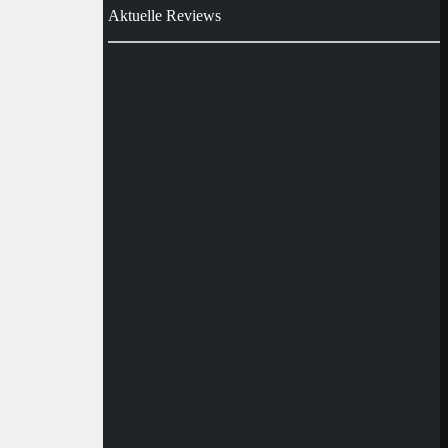
Aktuelle Reviews