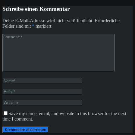
Schreibe einen Kommentar
Deine E-Mail-Adresse wird nicht veröffentlicht.
Erforderliche
Felder sind mit
*
markiert
Save my name, email, and website in this browser for the next
time I comment.