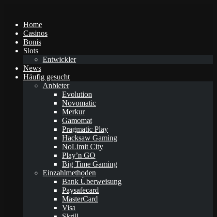
Home
Casinos
Bonis
Slots
Entwickler
News
Häufig gesucht
Anbieter
Evolution
Novomatic
Merkur
Gamomat
Pragmatic Play
Hacksaw Gaming
NoLimit City
Play’n GO
Big Time Gaming
Einzahlmethoden
Bank Überweisung
Paysafecard
MasterCard
Visa
Skrill