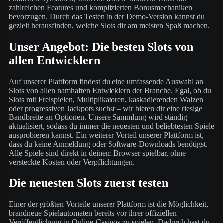
zahlreichen Features und komplizierten Bonusmechaniken
bevorzugen. Durch das Testen in der Demo-Version kannst du
gezielt herausfinden, welche Slots dir am meisten Spaß machen.
Unser Angebot: Die besten Slots von
allen Entwicklern
Auf unserer Plattform findest du eine umfassende Auswahl an
Slots von allen namhaften Entwicklern der Branche. Egal, ob du
Slots mit Freispielen, Multiplikatoren, kaskadierenden Walzen
oder progressiven Jackpots suchst – wir bieten dir eine riesige
Bandbreite an Optionen. Unsere Sammlung wird ständig
aktualisiert, sodass du immer die neuesten und beliebtesten Spiele
ausprobieren kannst. Ein weiterer Vorteil unserer Plattform ist,
dass du keine Anmeldung oder Software-Downloads benötigst.
Alle Spiele sind direkt in deinem Browser spielbar, ohne
versteckte Kosten oder Verpflichtungen.
Die neuesten Slots zuerst testen
Einer der größten Vorteile unserer Plattform ist die Möglichkeit,
brandneue Spielautomaten bereits vor ihrer offiziellen
Veröffentlichung in Online-Casinos zu spielen. Dadurch hast du