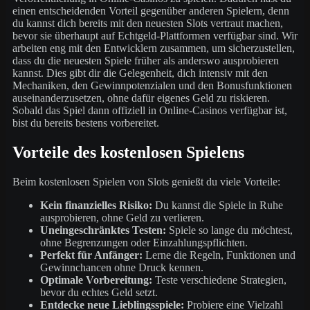
einen entscheidenden Vorteil gegenüber anderen Spielern, denn
du kannst dich bereits mit den neuesten Slots vertraut machen,
bevor sie überhaupt auf Echtgeld-Plattformen verfügbar sind. Wir
arbeiten eng mit den Entwicklern zusammen, um sicherzustellen,
dass du die neuesten Spiele früher als anderswo ausprobieren
kannst. Dies gibt dir die Gelegenheit, dich intensiv mit den
Mechaniken, den Gewinnpotenzialen und den Bonusfunktionen
auseinanderzusetzen, ohne dafür eigenes Geld zu riskieren.
Sobald das Spiel dann offiziell in Online-Casinos verfügbar ist,
bist du bereits bestens vorbereitet.
Vorteile des kostenlosen Spielens
Beim kostenlosen Spielen von Slots genießt du viele Vorteile:
Kein finanzielles Risiko:
Du kannst die Spiele in Ruhe
ausprobieren, ohne Geld zu verlieren.
Uneingeschränktes Testen:
Spiele so lange du möchtest,
ohne Begrenzungen oder Einzahlungspflichten.
Perfekt für Anfänger:
Lerne die Regeln, Funktionen und
Gewinnchancen ohne Druck kennen.
Optimale Vorbereitung:
Teste verschiedene Strategien,
bevor du echtes Geld setzt.
Entdecke neue Lieblingsspiele:
Probiere eine Vielzahl