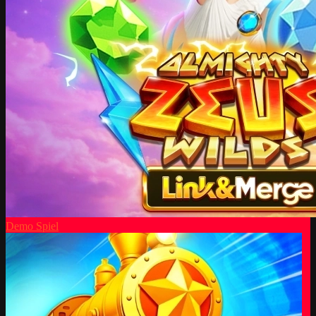
Demo Spiel