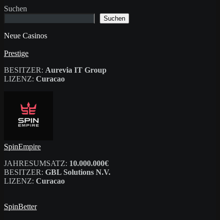
Suchen
Suchen
Neue Casinos
Prestige
BESITZER:
Aurevia IT Group
LIZENZ:
Curacao
SpinEmpire
JAHRESUMSATZ:
10.000.000€
BESITZER:
GBL Solutions N.V.
LIZENZ:
Curacao
SpinBetter