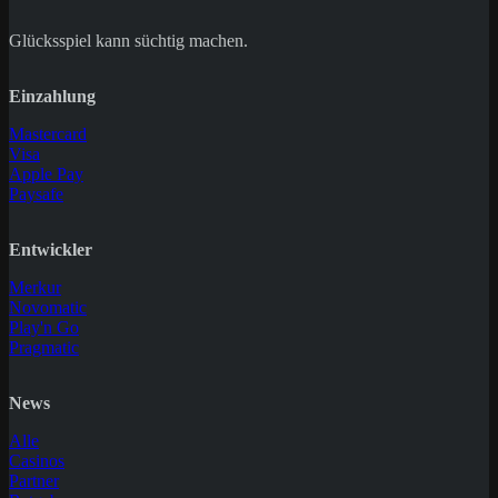
Glücksspiel kann süchtig machen.
Einzahlung
Mastercard
Visa
Apple Pay
Paysafe
Entwickler
Merkur
Novomatic
Play'n Go
Pragmatic
News
Alle
Casinos
Partner