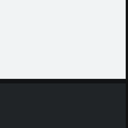
Suchen
Suchen
Neue Casinos
Prestige