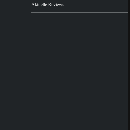
Aktuelle Reviews