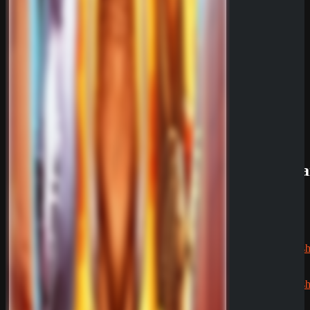
SpinBetter
Casino
Review
Wyns
Casino
Review
QuickWin
Casino
Review
Neueste
Kommenta
Alex
zu
Dazard
rami
zu
CryptoRus
Jens
zu
CryptoRush
200% bis
zu 2.500€