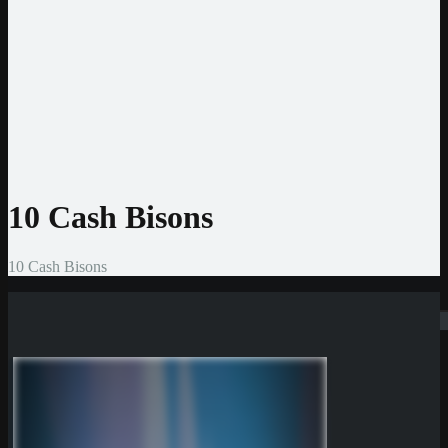
Jeton
CashtoCode
MiFinity
MuchBetter
Auszahlmethoden
Bank Überweisung
MasterCard
Visa
Skrill
Bitcoin
10 Cash Bisons
10 Cash Bisons
Suchen
Rate Game
(
0
Votes)
Neue Casinos