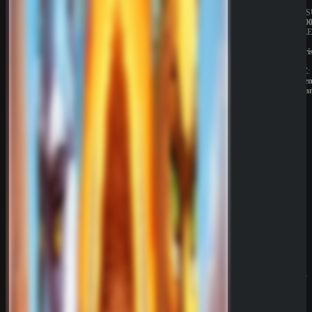
JAHRESUMSATZ:
JAHRES
1.000.000€
1.000.00
BESITZER:
BESITZE
Liernin
Liernin
Enterprises
Enterpri
LTD
LTD
LIZENZ:
LIZENZ:
Komoren
Komore
(Anjouan)
(Anjoua
Neueste
Beiträge
Casino
Prestige
Zahlungs
methoden
Analyse
SpinEmpir
e Casino
Review