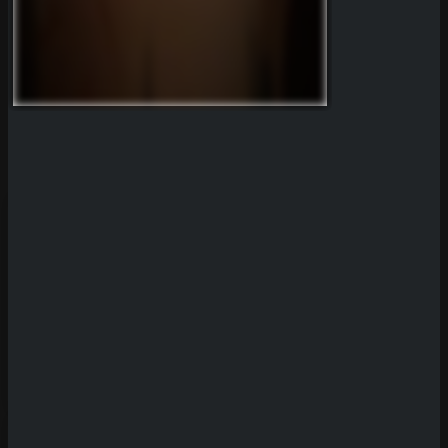
Sicher dir einen 100% Bonus bis 500€ und spiele 
Try Our Featured Games