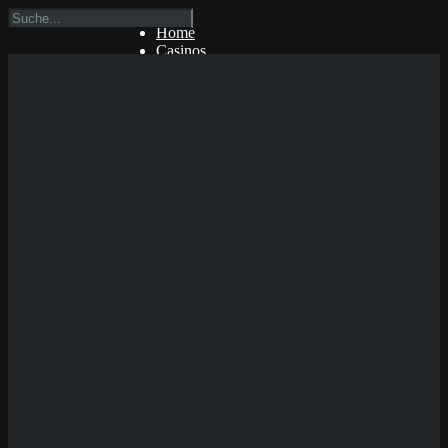
Home
Casinos
Bonis
Slots
Entwickler
News
Häufig gesucht
Anbieter
Evolution
Novomatic
Merkur
Gamomat
Pragmatic Play
Hacksaw Gaming
NoLimit City
Play’n GO
Big Time Gaming
Einzahlmethoden
Bank Überweisung
Paysafecard
MasterCard
Visa
Skrill
Jeton