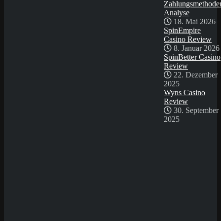
Zahlungsmethode
Bonus und gegebenenfalls Bonus-Gewinne.
Analyse
18. Mai 2026
Welche Spiele zählen wirklich
SpinEmpire
Casino Review
8. Januar 2026
Das nächste versteckte Detail: Nicht jedes Spiel
SpinBetter Casino
trägt gleich zum Umsatz bei. Die Beitragsraten
Review
stehen in den Aktionsbedingungen, marktüblich
22. Dezember
sind diese Werte:
2025
Wyns Casino
Beitrag zum
Spielkategorie
Review
Umsatz
30. September
2025
Slots (Standard)
100 %
Slots mit hoher
teilweise
Auszahlungsrat
ausgeschlossen
e
Live-Casino
10-20 %
allgemein
Tischspiele
10-20 %
(RNG)