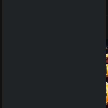
Zahlungs
methoden
Analyse
SpinEmpir
e Casino
Submit
Review
Sicher dir einen 100% Bonus bis 500€ und spiele
SpinBetter
Penalty Shoot Out: Super Spin
Casino
Try Our Featured Games
Review
Wyns
Casino
Review
QuickWin
Casino
Review
Neueste
Kommenta
Alex
zu
Dazard
rami
zu