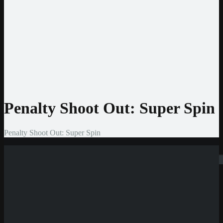
Jeton
CashtoCode
MiFinity
MuchBetter
Auszahlmethoden
Bank Überweisung
MasterCard
Visa
Skrill
Bitcoin
Penalty Shoot Out: Super Spin
Penalty Shoot Out: Super Spin
Suchen
Neue Casinos