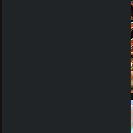
CryptoRus
Jens
zu
CryptoRush
200% bis
zu 2.500€
Silizi
zu
CryptoRush
200% bis
zu 2.500€
Robert99
zu
CryptoRush
200% bis
zu 2.500€
News
Demo Spiel
Casino Prestige
Zahlungsmethoden
Analyse
18. Mai 2026
SpinEmpire Casino
Review