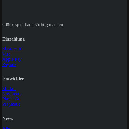
Glücksspiel kann süchtig machen.
Einzahlung
Mastercard
Visa
Apple Pay
Paysafe
Entwickler
Merkur
Novomatic
Play'n Go
Pragmatic
News
Alle