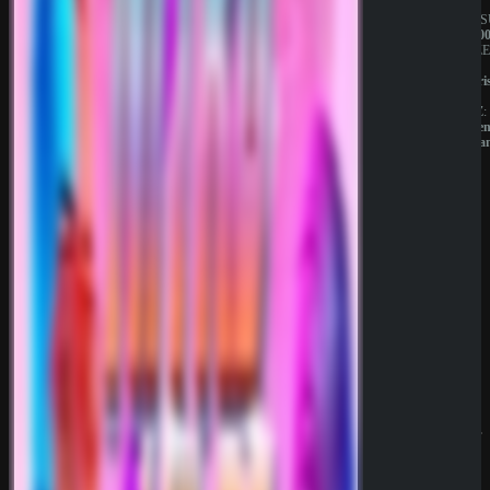
JAHRESUMSATZ:
JAHRES
1.000.000€
1.000.00
BESITZER:
BESITZE
Liernin
Liernin
Enterprises
Enterpri
LTD
LTD
LIZENZ:
LIZENZ:
Komoren
Komore
(Anjouan)
(Anjoua
Neueste
Beiträge
Casino
Prestige
Zahlungs
methoden
Analyse
SpinEmpir
e Casino
Review