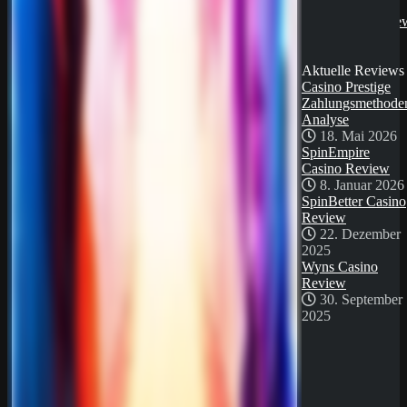
2025
Wyns Casino Revie
30. September
2025
Aktuelle Reviews
Casino Prestige
Zahlungsmethode
Analyse
18. Mai 2026
SpinEmpire
Casino Review
8. Januar 2026
SpinBetter Casino
Review
22. Dezember
2025
Wyns Casino
Review
30. September
2025