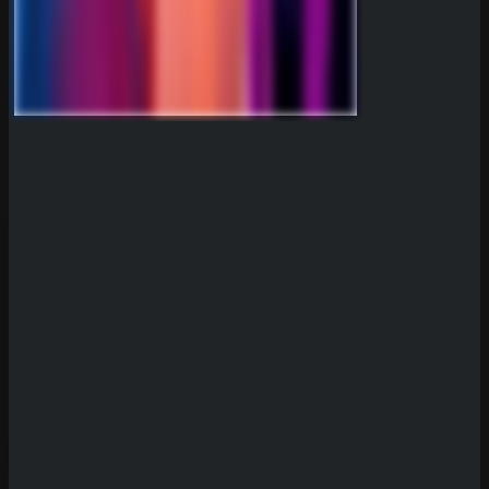
Sicher dir einen 100% Bonus bis 500€ und spiele 
Try Our Featured Games