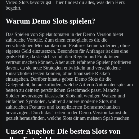
Video-Slots bevorzugst – hier findest du alles, was dein Herz
begehrt.
Warum Demo Slots spielen?
Das Spielen von Spielautomaten in der Demo-Version bietet
zahlreiche Vorteile. Zum einen ermöglicht es dir, die
verschiedenen Mechaniken und Features kennenzulernen, ohne
eigenes Geld einzusetzen. Besonders für Anfänger ist dies eine
große Hilfe, da sie sich so mit den Regeln und Funktionen
vertraut machen können. Aber auch erfahrene Spieler profitieren
davon, da sie neue Strategien entwickeln und verschiedene
Einsatzhöhen testen können, ohne finanzielle Risiken
einzugehen. Darüber hinaus geben Demo Slots dir die
Gelegenheit, herauszufinden, welche Art von Automatenspiel am
besten zu deinem persönlichen Geschmack passt. Manche
Spieler bevorzugen klassische Slots mit wenigen Walzen und
einfachen Symbolen, während andere moderne Slots mit
zahlreichen Features und komplizierten Bonusmechaniken
bevorzugen. Durch das Testen in der Demo-Version kannst du
gezielt herausfinden, welche Slots dir am meisten Spaß machen.
Unser Angebot: Die besten Slots von