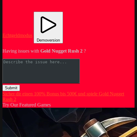
Echtgeldmodus
Demoversion
Having issues with
Gold Nugget Rush 2
?
Submit
Sicher dir einen 100% Bonus bis 500€ und spiele Gold Nugget
Rush 2
Try Our Featured Games