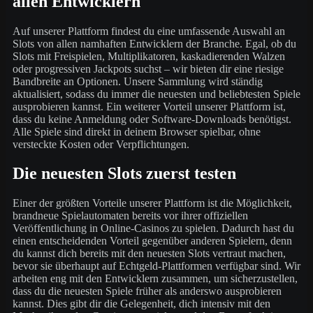
allen Entwicklern
Auf unserer Plattform findest du eine umfassende Auswahl an
Slots von allen namhaften Entwicklern der Branche. Egal, ob du
Slots mit Freispielen, Multiplikatoren, kaskadierenden Walzen
oder progressiven Jackpots suchst – wir bieten dir eine riesige
Bandbreite an Optionen. Unsere Sammlung wird ständig
aktualisiert, sodass du immer die neuesten und beliebtesten Spiele
ausprobieren kannst. Ein weiterer Vorteil unserer Plattform ist,
dass du keine Anmeldung oder Software-Downloads benötigst.
Alle Spiele sind direkt in deinem Browser spielbar, ohne
versteckte Kosten oder Verpflichtungen.
Die neuesten Slots zuerst testen
Einer der größten Vorteile unserer Plattform ist die Möglichkeit,
brandneue Spielautomaten bereits vor ihrer offiziellen
Veröffentlichung in Online-Casinos zu spielen. Dadurch hast du
einen entscheidenden Vorteil gegenüber anderen Spielern, denn
du kannst dich bereits mit den neuesten Slots vertraut machen,
bevor sie überhaupt auf Echtgeld-Plattformen verfügbar sind. Wir
arbeiten eng mit den Entwicklern zusammen, um sicherzustellen,
dass du die neuesten Spiele früher als anderswo ausprobieren
kannst. Dies gibt dir die Gelegenheit, dich intensiv mit den