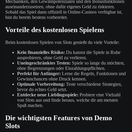
Mechaniken, den Gewinnpotenzialen und den Bonusfunktionen
auseinanderzusetzen, ohne dafür eigenes Geld zu riskieren.
Sobald das Spiel dann offiziell in Online-Casinos verfügbar ist,
bist du bereits bestens vorbereitet.
Vorteile des kostenlosen Spielens
Beim kostenlosen Spielen von Slots genießt du viele Vorteile:
Kein finanzielles Risiko:
Du kannst die Spiele in Ruhe
ausprobieren, ohne Geld zu verlieren.
Uneingeschränktes Testen:
Spiele so lange du möchtest,
ohne Begrenzungen oder Einzahlungspflichten.
Perfekt für Anfänger:
Lerne die Regeln, Funktionen und
Gewinnchancen ohne Druck kennen.
Optimale Vorbereitung:
Teste verschiedene Strategien,
bevor du echtes Geld setzt.
Entdecke neue Lieblingsspiele:
Probiere eine Vielzahl
von Slots aus und finde heraus, welche dir am meisten
Spaß machen.
Die wichtigsten Features von Demo
Slots