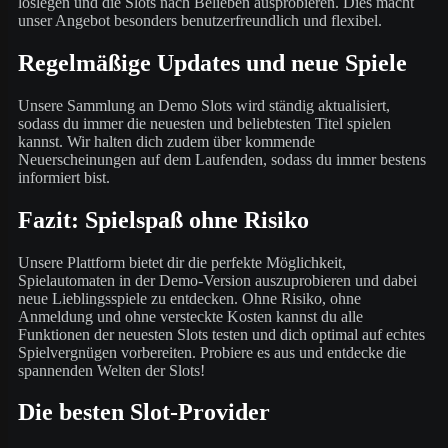
loslegen und die Slots nach Belieben ausprobieren. Dies macht
unser Angebot besonders benutzerfreundlich und flexibel.
Regelmäßige Updates und neue Spiele
Unsere Sammlung an Demo Slots wird ständig aktualisiert,
sodass du immer die neuesten und beliebtesten Titel spielen
kannst. Wir halten dich zudem über kommende
Neuerscheinungen auf dem Laufenden, sodass du immer bestens
informiert bist.
Fazit: Spielspaß ohne Risiko
Unsere Plattform bietet dir die perfekte Möglichkeit,
Spielautomaten in der Demo-Version auszuprobieren und dabei
neue Lieblingsspiele zu entdecken. Ohne Risiko, ohne
Anmeldung und ohne versteckte Kosten kannst du alle
Funktionen der neuesten Slots testen und dich optimal auf echtes
Spielvergnügen vorbereiten. Probiere es aus und entdecke die
spannenden Welten der Slots!
Die besten Slot-Provider