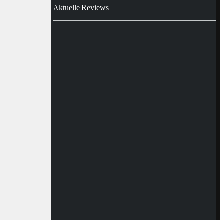
Aktuelle Reviews