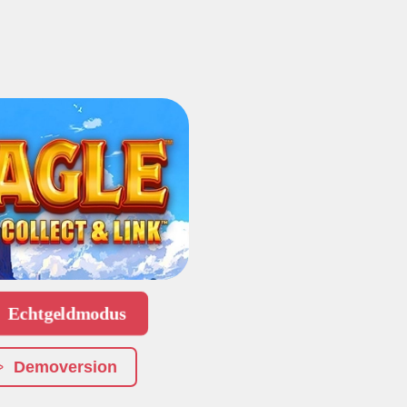
Echtgeldmodus
Demoversion