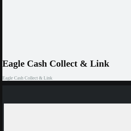
Aus
Eagle Cash Collect & Link
Eagle Cash Collect & Link
Sicher dir einen 100% Bonus 