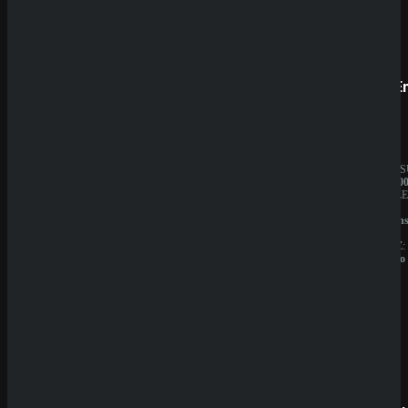
Prestige
SpinE
BESITZER:
JAHRES
Aurevia
10.000.0
IT
BESITZE
Group
GBL
LIZENZ:
Solution
Curacao
N.V.
LIZENZ:
Curacao